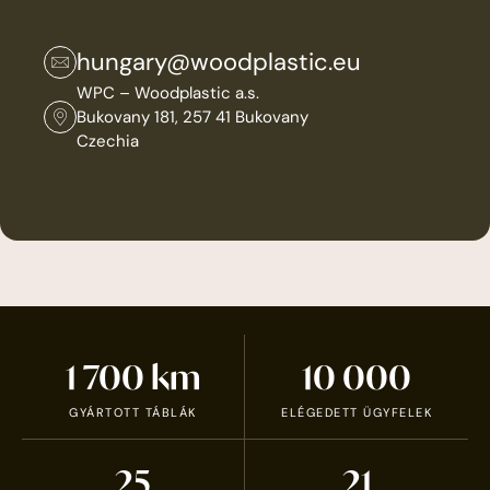
hungary@woodplastic.eu
WPC – Woodplastic a.s.
Bukovany 181, 257 41 Bukovany
Czechia
1 700
km
10 000
GYÁRTOTT TÁBLÁK
ELÉGEDETT ÜGYFELEK
25
21