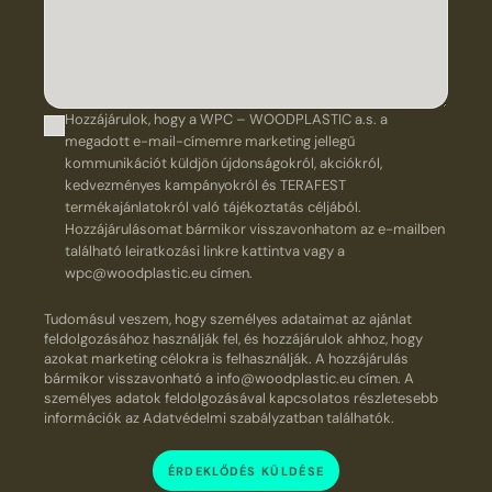
Hozzájárulok, hogy a WPC – WOODPLASTIC a.s. a
megadott e-mail-címemre marketing jellegű
kommunikációt küldjön újdonságokról, akciókról,
kedvezményes kampányokról és TERAFEST
termékajánlatokról való tájékoztatás céljából.
Hozzájárulásomat bármikor visszavonhatom az e-mailben
található leiratkozási linkre kattintva vagy a
wpc@woodplastic.eu címen.
Tudomásul veszem, hogy személyes adataimat az ajánlat
feldolgozásához használják fel, és hozzájárulok ahhoz, hogy
azokat marketing célokra is felhasználják. A hozzájárulás
bármikor visszavonható a info@woodplastic.eu címen. A
személyes adatok feldolgozásával kapcsolatos részletesebb
információk az Adatvédelmi szabályzatban találhatók.
ÉRDEKLŐDÉS KÜLDÉSE