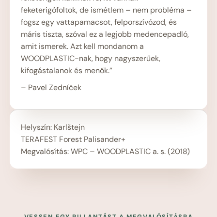
feketerigófoltok, de ismétlem – nem probléma –
fogsz egy vattapamacsot, felporszívózod, és
máris tiszta, szóval ez a legjobb medencepadló,
amit ismerek. Azt kell mondanom a
WOODPLASTIC-nak, hogy nagyszerűek,
kifogástalanok és menők.”
– Pavel Zedníček
Helyszín: Karlštejn
TERAFEST Forest Palisander+
Megvalósítás: WPC – WOODPLASTIC a. s. (2018)
VESSEN EGY PILLANTÁST A MEGVALÓSÍTÁSRA