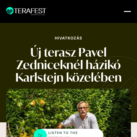
HIVATKOZÁS
Új terasz Pavel
Zedniceknél
házikó
Karlstejn közelében
LISTEN TO THE