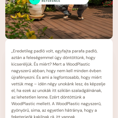
REFERENCE
„Eredetileg padló volt, egyfajta parafa padló,
aztán a feleségemmel úgy döntöttünk, hogy
kicseréljük. És miért? Mert a WoodPlastic
nagyszerű abban, hogy nem kell minden évben
újrafényezni. És ami a legfontosabb, hogy miért
vettük meg – idén négy unokánk lesz, és képzelje
el, ha ezek az unokák itt sziklán szaladgálnának,
az lehetetlen lenne. Ezért döntöttünk a
WoodPlastic mellett. A WoodPlastic nagyszerű,
gyönyörű, sima, az egyetlen hátránya, hogy a
feketerigók kakilnak rá, itt vannak