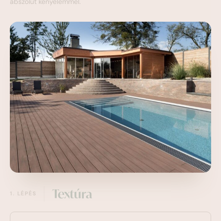
abszolút kényelemmel.
Textúra
1. LÉPÉS