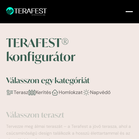
TERAFEST®
konfigurátor
Válasszon egy kategóriát
Terasz
Kerítés
Homlokzat
Napvédő
Válasszon teraszt
Tervezze meg álmai teraszát – a Terafest a jövő terasza, ahol a
csúcsminőségű design találkozik a hosszú élettartammal és az