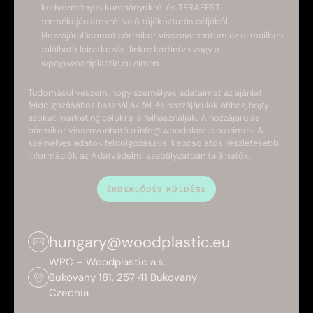
kedvezményes kampányokról és TERAFEST
termékajánlatokról való tájékoztatás céljából.
Hozzájárulásomat bármikor visszavonhatom az e-mailben
található leiratkozási linkre kattintva vagy a
wpc@woodplastic.eu címen.
Tudomásul veszem, hogy személyes adataimat az ajánlat
feldolgozásához használják fel, és hozzájárulok ahhoz, hogy
azokat marketing célokra is felhasználják. A hozzájárulás
bármikor visszavonható a info@woodplastic.eu címen. A
személyes adatok feldolgozásával kapcsolatos részletesebb
információk az Adatvédelmi szabályzatban találhatók.
ÉRDEKLŐDÉS KÜLDÉSE
hungary@woodplastic.eu
WPC – Woodplastic a.s.
Bukovany 181, 257 41 Bukovany
Czechia