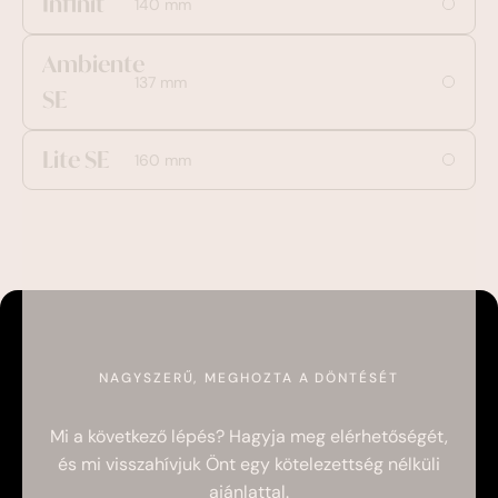
Infinit
140 mm
Ambiente
137 mm
SE
Lite SE
160 mm
NAGYSZERŰ, MEGHOZTA A DÖNTÉSÉT
Mi a következő lépés? Hagyja meg elérhetőségét,
és mi visszahívjuk Önt egy kötelezettség nélküli
ajánlattal.