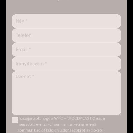
Hozzájárulok, hogy a WPC – WOODPLASTIC a.s. a
megadott e-mail-címemre marketing jellegű
kommunikációt küldjön újdonságokról, akciókról,