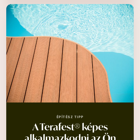
ÉPÍTÉSZ TIPP
A Terafest® képes
alkalmazkodni az Ön