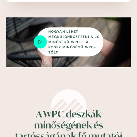
HOGYAN LEHET
MEGKÜLÖNBÖZTETNI A JÓ
MINŐSÉGŰ WPC-T A
ROSSZ MINŐSÉGŰ WPC-
TŐL?
A WPC deszkák
minőségének és
tartósságának fő mutatói