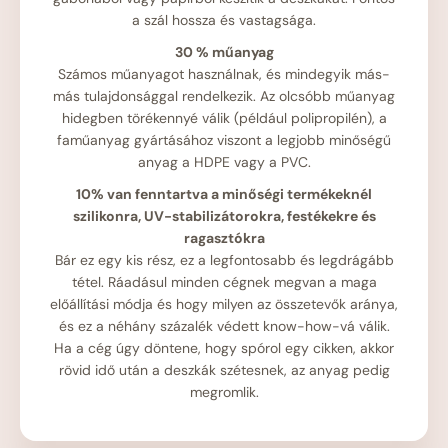
a szál hossza és vastagsága.
30 % műanyag
Számos műanyagot használnak, és mindegyik más-
más tulajdonsággal rendelkezik. Az olcsóbb műanyag
hidegben törékennyé válik (például polipropilén), a
faműanyag gyártásához viszont a legjobb minőségű
anyag a HDPE vagy a PVC.
10% van fenntartva a minőségi termékeknél
szilikonra, UV-stabilizátorokra, festékekre és
ragasztókra
Bár ez egy kis rész, ez a legfontosabb és legdrágább
tétel. Ráadásul minden cégnek megvan a maga
előállítási módja és hogy milyen az összetevők aránya,
és ez a néhány százalék védett know-how-vá válik.
Ha a cég úgy döntene, hogy spórol egy cikken, akkor
rövid idő után a deszkák szétesnek, az anyag pedig
megromlik.