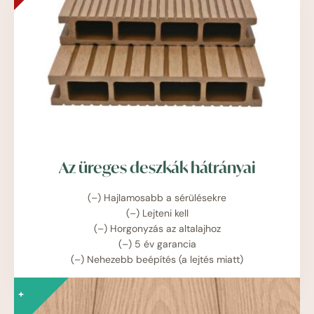
Az üreges deszkák hátrányai
(–) Hajlamosabb a sérülésekre
(–) Lejteni kell
(–) Horgonyzás az altalajhoz
(–) 5 év garancia
(–) Nehezebb beépítés (a lejtés miatt)
+