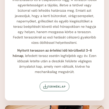
egyenletességet a tájolás, illetve a tetővel vagy
bútorral való lefedés határozza meg. Emiatt azt
javasoljuk, hogy a kerti bútorokat, virágcserepeket,
napernyőket, grillezőket és egyéb kiegészítőket a
terasz beépítését követő első hónapokban ne hagyja
egy helyen, hanem mozgassa körbe a teraszon.
Fedett teraszoknál az eső hatását célszerű gyakoribb
vizes öblítéssel helyettesíteni.
Nyitott teraszon az érlelési idő körülbelül 3-6
hónap
, lefedett terasz esetén legfeljebb egy év. Ezen
időszak letelte után a deszkák felülete végleges
árnyalatot kap, amely nem változik, kivéve ha
mechanikailag megsérült.
TERMÉKLAP