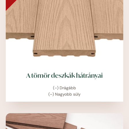
A tömör deszkák hátrányai
(–) Drágább
(–) Nagyobb súly