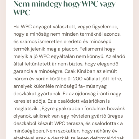
Nem mindegy hogy WPC vagy
WPC
Ha WPC anyagot választott, vegye figyelembe,
hogy a minőség nem minden terméknél azonos,
és számos ismeretlen eredetű és minőségű
termék jelenik meg a piacon. Felismerni hogy
melyik a jó WPC egyáltalán nem könnyű. Az eladó
által feltüntetett ár nem biztos, hogy elegendő
garancia a minőségre. Csak Kínában az elmúlt
három év során körülbelül 200 vállalat jött létre,
amelyek különféle minőségű fa-műanyag
deszkákat gyártanak. Ez az újdonság iránti nagy
kereslet adója. Ez a csalódott vásárlókon is
meglátszik: „Egyre gyakrabban fordulnak hozzánk
olyanok, akiknek van egy névtelen gyártó üreges
deszkából készült WPC terasza, és csalódottak a
minőségében. Nem szokatlan, hogy néhány év
elteltével ezek a deszkák teljesen deformálódnak,