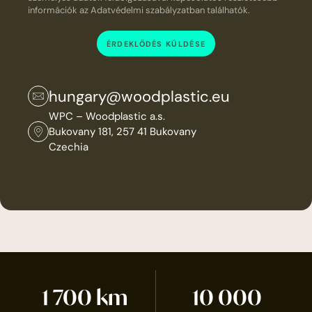
információk az Adatvédelmi szabályzatban találhatók.
ÉRDEKLŐDÉS KÜLDÉSE
hungary@woodplastic.eu
WPC – Woodplastic a.s.
Bukovany 181, 257 41 Bukovany
Czechia
1 700
km
10 000