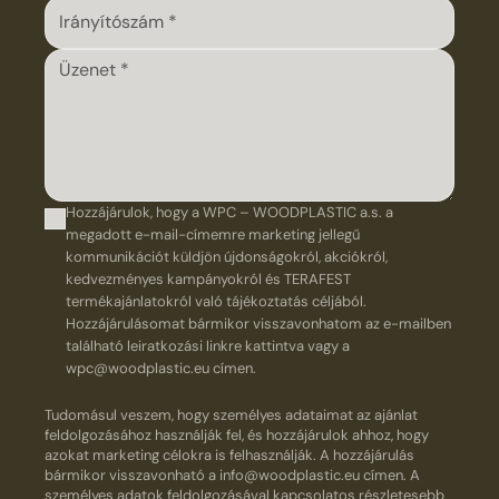
Hozzájárulok, hogy a WPC – WOODPLASTIC a.s. a
megadott e-mail-címemre marketing jellegű
kommunikációt küldjön újdonságokról, akciókról,
kedvezményes kampányokról és TERAFEST
termékajánlatokról való tájékoztatás céljából.
Hozzájárulásomat bármikor visszavonhatom az e-mailben
található leiratkozási linkre kattintva vagy a
wpc@woodplastic.eu címen.
Tudomásul veszem, hogy személyes adataimat az ajánlat
feldolgozásához használják fel, és hozzájárulok ahhoz, hogy
azokat marketing célokra is felhasználják. A hozzájárulás
bármikor visszavonható a info@woodplastic.eu címen. A
személyes adatok feldolgozásával kapcsolatos részletesebb