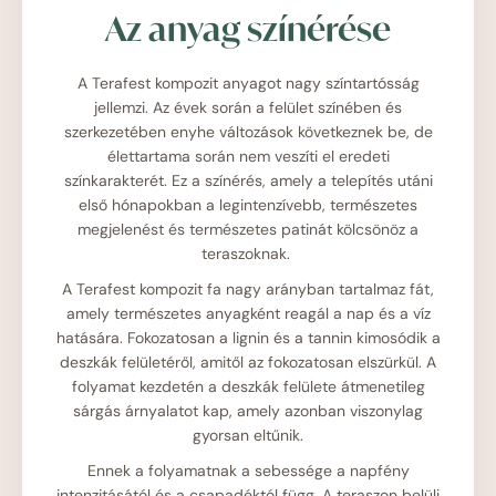
Az anyag színérése
A Terafest kompozit anyagot nagy színtartósság
jellemzi. Az évek során a felület színében és
szerkezetében enyhe változások következnek be, de
élettartama során nem veszíti el eredeti
színkarakterét. Ez a színérés, amely a telepítés utáni
első hónapokban a legintenzívebb, természetes
megjelenést és természetes patinát kölcsönöz a
teraszoknak.
A Terafest kompozit fa nagy arányban tartalmaz fát,
amely természetes anyagként reagál a nap és a víz
hatására. Fokozatosan a lignin és a tannin kimosódik a
deszkák felületéről, amitől az fokozatosan elszürkül. A
folyamat kezdetén a deszkák felülete átmenetileg
sárgás árnyalatot kap, amely azonban viszonylag
gyorsan eltűnik.
Ennek a folyamatnak a sebessége a napfény
intenzitásától és a csapadéktól függ. A teraszon belüli