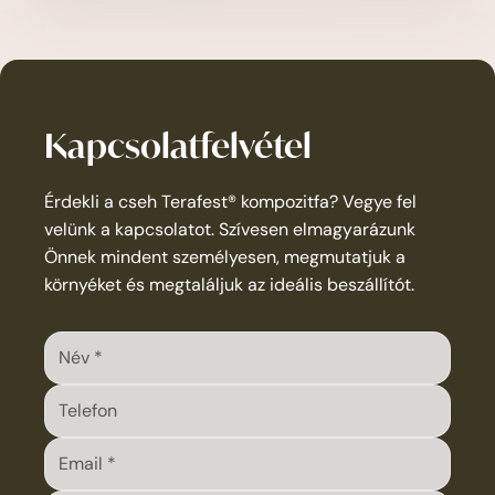
A Terafest deszkák teljesen ártalmatlanok az egészségre,
így beltéren is használhatók. Ebben az esetben azonban
javasoljuk a deszkák impregnálását a nagyobb
foltállóság és a könnyebb karbantartás érdekében.
Kapcsolatfelvétel
Érdekli a cseh Terafest® kompozitfa? Vegye fel
velünk a kapcsolatot. Szívesen elmagyarázunk
Önnek mindent személyesen, megmutatjuk a
környéket és megtaláljuk az ideális beszállítót.