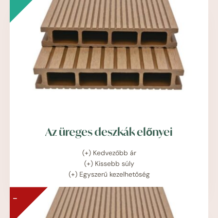
Az üreges deszkák előnyei
(+) Kedvezőbb ár
(+) Kissebb súly
(+) Egyszerű kezelhetőség
–