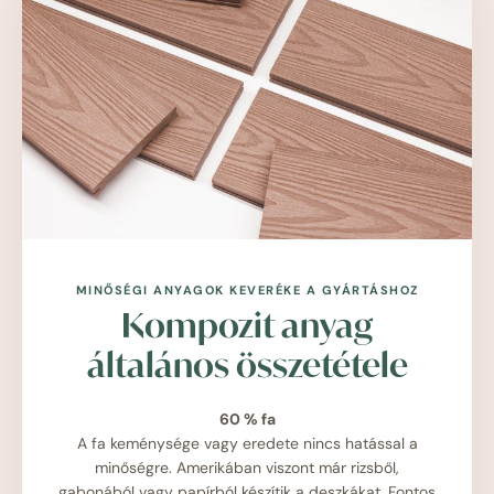
MINŐSÉGI ANYAGOK KEVERÉKE A GYÁRTÁSHOZ
Kompozit anyag
általános összetétele
60 % fa
A fa keménysége vagy eredete nincs hatással a
minőségre. Amerikában viszont már rizsből,
gabonából vagy papírból készítik a deszkákat. Fontos