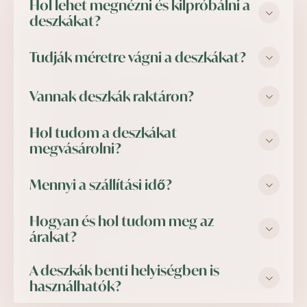
Hol lehet megnézni és kilpróbálni a
deszkákat?
Tudják méretre vágni a deszkákat?
Partnereink széles hálózatával rendelkezünk, náluk
megtekintheti a deszkáinkat. Listájukat itt találja.
Vannak deszkák raktáron?
Igen. Szívesen méretre szabjuk a deszkákat a
projektjéhez. Ökológiai és gazdaságos is egyben.
Hol tudom a deszkákat
Igen. A legkelendőbb deszkák többsége raktáron van a
megvásárolni?
bukovanyi gyártóüzemben.
Mennyi a szállítási idő?
A Terafest deszkák megvásárolhatók partnereinknél,
listájuk itt található.
Hogyan és hol tudom meg az
Raktáron lévő deszkáknál azonnal, atipikus hosszúságú
árakat?
deszkáknál a szállítási idő 4-6 hét között mozoghat.
A deszkák benti helyiségben is
Az árlista letölthető itt.
használhatók?