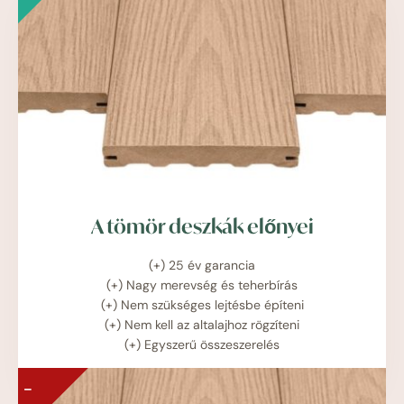
A tömör deszkák előnyei
(+) 25 év garancia
(+) Nagy merevség és teherbírás
(+) Nem szükséges lejtésbe építeni
(+) Nem kell az altalajhoz rögzíteni
(+) Egyszerű összeszerelés
–