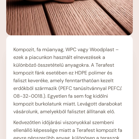
Kompozit, fa műanyag, WPC vagy Woodplast –
ezek a piacunkon használt elnevezések a
különböző összetételű anyagokra. A Terafest
kompozit fánk esetében ez HDPE polimer és
faliszt keveréke, amely fenntarthatóan kezelt
erdőkből származik (PEFC tanúsítvánnyal PEFC/.
08-32-0018.). Egyetlen fa sem fog kidőlni
kompozit burkolatunk miatt. Levágott darabokat
vásárolunk, amelyekből falisztet állítanak elő.
Kedvezőtlen időjárási viszonyokkal szembeni
ellenálló képessége miatt a Terafest kompozit fa
egyre népszerűbb anyag, különösen a teraszok