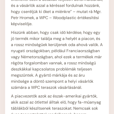
és a vásárlók azzal a kéréssel fordulnak hozzánk,
hogy cseréljük ki őket a miénkre” – mutat rá Mgr.
Petr Hromek, a WPC – Woodplastic értékesítési
képviselője.
Hiszünk abban, hogy csak idő kérdése, hogy egy
jó termék mikor találja meg a helyét a piacon, és
a rossz minőségűek kerüljenek oda ahová valók. A
nyugati országokban, például Franciaországban
vagy Németországban, ahol ezek a termékek már
régóta forgalomban vannak, a rossz minőségű
deszkákkal kapcsolatos problémák teljesen
megszűntek. A gyártó márkája és az áru
minősége a döntő szempont a helyi vásárlók
számára a WPC teraszok vásárlásánál.
A piacvezetők azok az észak-amerikai gyártók,
akik azzal az ötlettel álltak elő, hogy fa-műanyag
táblákból készítsenek teraszokat. Nemcsak sok