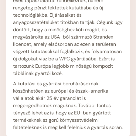
éves tapasztalattal rendelkeznek, hanem
rengeteg pénzt fektettek kutatásba és új
technológiákba. Eljárásaikat és
anyagösszetételüket titokban tartják. Cégünk úgy
döntött, hogy a minőséghez köti magát, és
megvásárolta az USA-ból származó Strandex
licencet, amely elsősorban az ezen a területen
végzett kutatásokkal foglalkozik, és folyamatosan
új dolgokat visz be a WPC gyártásába. Ezért is
tartozunk Európa legjobb minőségű kompozit
tábláinak gyártói közé.
A kutatási és gyártási beruházásoknak
köszönhetően az európai és észak-amerikai
vállalatok akár 25 év garanciát is
megengedhetnek maguknak. További fontos
tényező lehet az is, hogy az EU-ban gyártott
termékeknek szigorú környezetvédelmi
feltételeknek is meg kell felelniük a gyártás során.